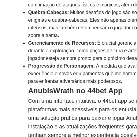
combinação de ataques físicos e mágicos, além de
Quebra-Cabeças:
Muitos desafios do jogo são s
enigmas e quebra-cabeças. Eles não apenas ofe
intensos, mas também recompensam o jogador com
sobre a trama.
Gerenciamento de Recursos:
É crucial gerenci
durante a exploração, como poções de cura e arte
jogador esteja sempre pronto para o próximo desaf
Progressão de Personagem:
À medida que avan
experiência e novos equipamentos que melhoram 
para enfrentar adversários mais poderosos.
AnubisWrath no 44bet App
Com uma interface intuitiva, o 44bet app s
plataformas mais acessíveis para os entusia
uma solução prática para baixar e jogar Anub
instalação e as atualizações frequentes ga
tenham sempre a melhor experiência possív