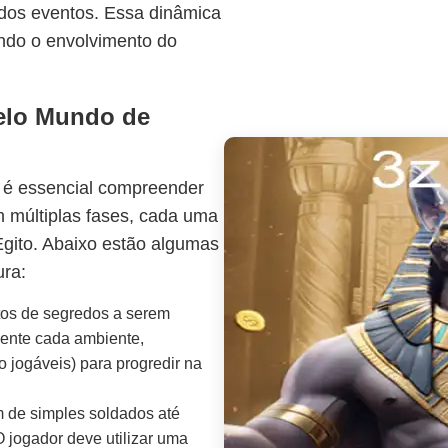
 dos eventos. Essa dinâmica
ando o envolvimento do
elo Mundo de
 é essencial compreender
m múltiplas fases, cada uma
Egito. Abaixo estão algumas
ura:
tos de segredos a serem
mente cada ambiente,
 jogáveis) para progredir na
m de simples soldados até
O jogador deve utilizar uma