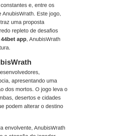
constantes e, entre os
 AnubisWrath. Este jogo,
 traz uma proposta
redo repleto de desafios
a
44bet app
, AnubisWrath
tura.
ubisWrath
desenvolvedores,
ípcia, apresentando uma
ão dos mortos. O jogo leva o
umbas, desertos e cidades
ue podem alterar o destino
ra envolvente, AnubisWrath