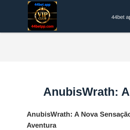
44bet a
AnubisWrath: A
AnubisWrath: A Nova Sensaçã
Aventura