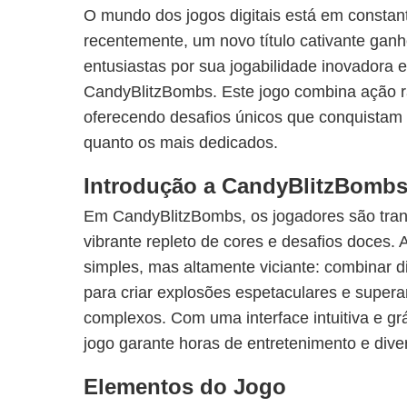
O mundo dos jogos digitais está em constan
recentemente, um novo título cativante gan
entusiastas por sua jogabilidade inovadora e
CandyBlitzBombs. Este jogo combina ação rá
oferecendo desafios únicos que conquistam 
quanto os mais dedicados.
Introdução a CandyBlitzBomb
Em CandyBlitzBombs, os jogadores são tran
vibrante repleto de cores e desafios doces. 
simples, mas altamente viciante: combinar d
para criar explosões espetaculares e supera
complexos. Com uma interface intuitiva e gr
jogo garante horas de entretenimento e dive
Elementos do Jogo