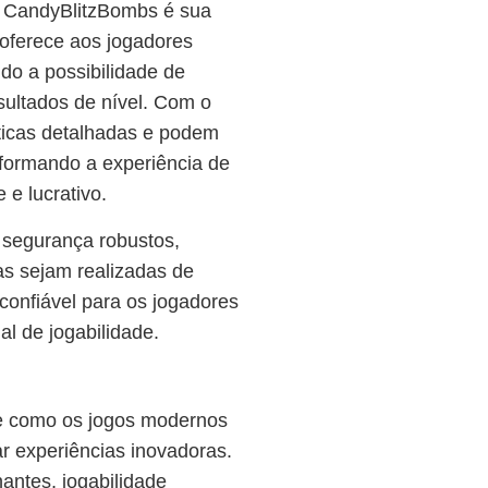
e CandyBlitzBombs é sua
 oferece aos jogadores
ndo a possibilidade de
esultados de nível. Com o
sticas detalhadas e podem
formando a experiência de
e lucrativo.
 segurança robustos,
as sejam realizadas de
 confiável para os jogadores
l de jogabilidade.
e como os jogos modernos
r experiências inovadoras.
antes, jogabilidade