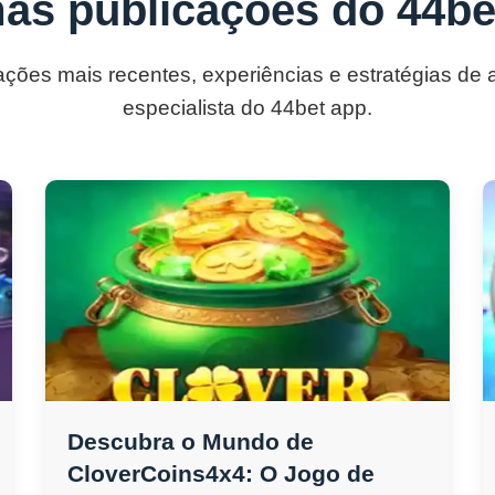
mas publicações do 44be
ações mais recentes, experiências e estratégias de
especialista do 44bet app.
Descubra o Mundo de
CloverCoins4x4: O Jogo de