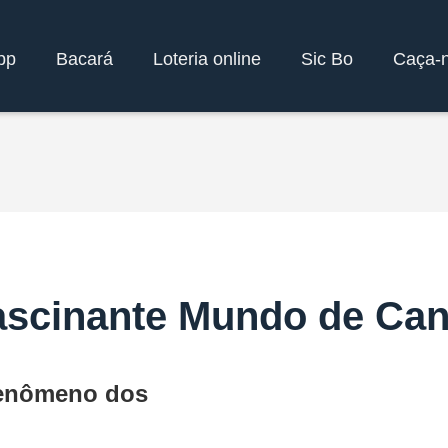
pp
Bacará
Loteria online
Sic Bo
Caça-n
ascinante Mundo de Ca
enômeno dos