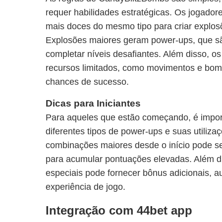
requer habilidades estratégicas. Os jogado
mais doces do mesmo tipo para criar explos
Explosões maiores geram power-ups, que sã
completar níveis desafiantes. Além disso, o
recursos limitados, como movimentos e bom
chances de sucesso.
Dicas para Iniciantes
Para aqueles que estão começando, é import
diferentes tipos de power-ups e suas utiliza
combinações maiores desde o início pode se
para acumular pontuações elevadas. Além di
especiais pode fornecer bônus adicionais, 
experiência de jogo.
Integração com 44bet app