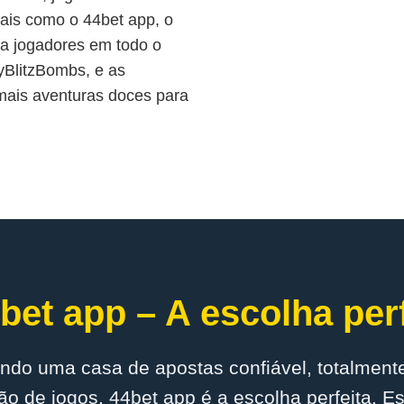
uais como o 44bet app, o
ra jogadores em todo o
BlitzBombs, e as
mais aventuras doces para
bet app – A escolha perf
ndo uma casa de apostas confiável, totalmente
o de jogos, 44bet app é a escolha perfeita. 