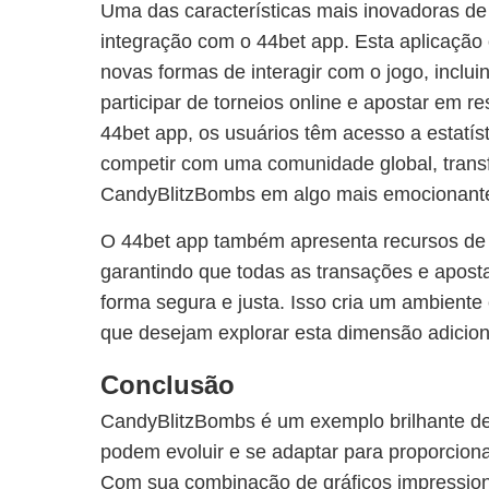
Uma das características mais inovadoras d
integração com o 44bet app. Esta aplicação
novas formas de interagir com o jogo, inclui
participar de torneios online e apostar em r
44bet app, os usuários têm acesso a estatí
competir com uma comunidade global, trans
CandyBlitzBombs em algo mais emocionante 
O 44bet app também apresenta recursos de
garantindo que todas as transações e apost
forma segura e justa. Isso cria um ambiente
que desejam explorar esta dimensão adiciona
Conclusão
CandyBlitzBombs é um exemplo brilhante d
podem evoluir e se adaptar para proporciona
Com sua combinação de gráficos impression