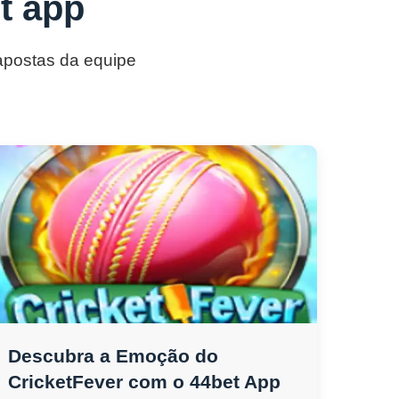
t app
 apostas da equipe
Descubra a Emoção do
CricketFever com o 44bet App