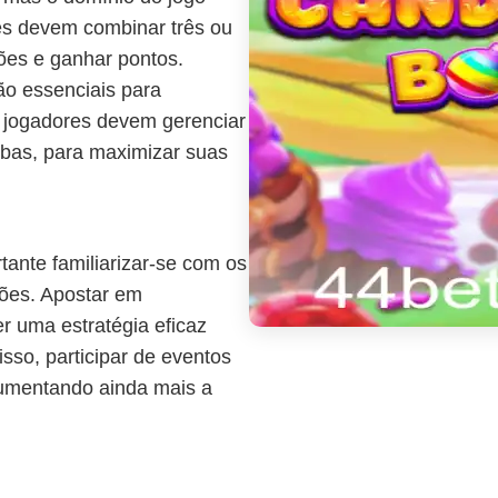
res devem combinar três ou
ões e ganhar pontos.
o essenciais para
s jogadores devem gerenciar
bas, para maximizar suas
ante familiarizar-se com os
ções. Apostar em
r uma estratégia eficaz
sso, participar de eventos
aumentando ainda mais a