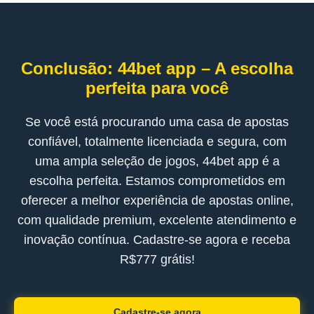
Conclusão: 44bet app – A escolha
perfeita para você
Se você está procurando uma casa de apostas
confiável, totalmente licenciada e segura, com
uma ampla seleção de jogos, 44bet app é a
escolha perfeita. Estamos comprometidos em
oferecer a melhor experiência de apostas online,
com qualidade premium, excelente atendimento e
inovação contínua. Cadastre-se agora e receba
R$777 grátis!
Cadastre-se agora