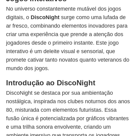
No universo constantemente mutável dos jogos
digitais, o
DiscoNight
surge como uma lufada de
ar fresco, combinando elementos inovadores para
criar uma experiência que prende a atenção dos
jogadores desde o primeiro instante. Este jogo
interativo é um deleite visual e sensorial, que
promete cativar tanto novatos quanto veteranos do
mundo dos jogos.
Introdução ao DiscoNight
DiscoNight se destaca por sua ambientação
nostálgica, inspirada nos clubes noturnos dos anos
80, misturada com elementos futuristas. Essa
fusão única é potencializada por gráficos vibrantes
e uma trilha sonora envolvente, criando um
ambiente imersivo que transporta os jogadores