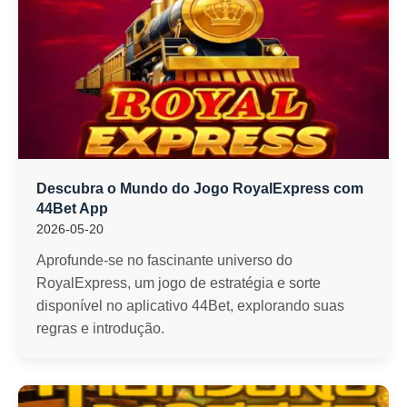
Descubra o Mundo do Jogo RoyalExpress com
44Bet App
2026-05-20
Aprofunde-se no fascinante universo do
RoyalExpress, um jogo de estratégia e sorte
disponível no aplicativo 44Bet, explorando suas
regras e introdução.