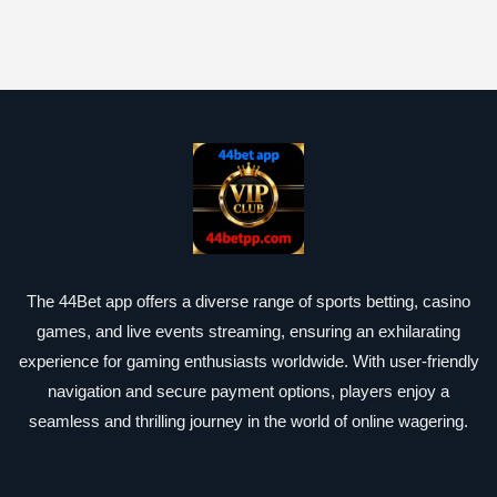
The 44Bet app offers a diverse range of sports betting, casino
games, and live events streaming, ensuring an exhilarating
experience for gaming enthusiasts worldwide. With user-friendly
navigation and secure payment options, players enjoy a
seamless and thrilling journey in the world of online wagering.