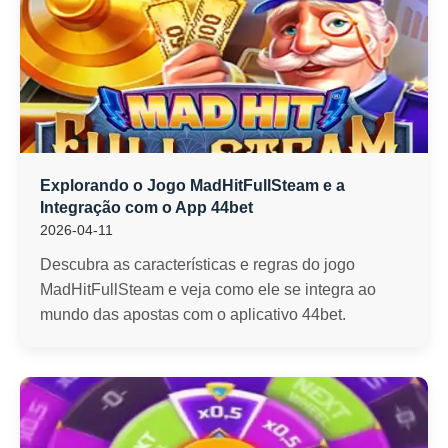
Explorando o Jogo MadHitFullSteam e a
Integração com o App 44bet
2026-04-11
Descubra as características e regras do jogo
MadHitFullSteam e veja como ele se integra ao
mundo das apostas com o aplicativo 44bet.