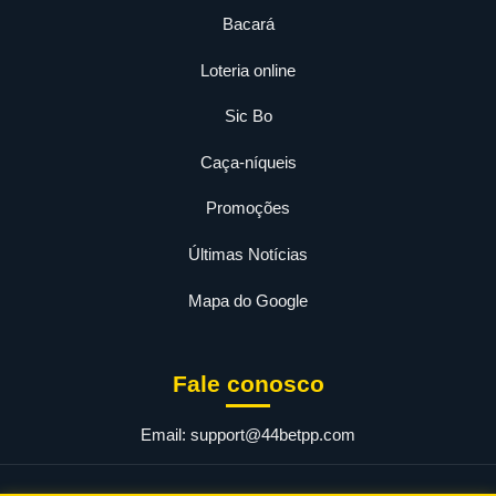
Bacará
Loteria online
Sic Bo
Caça-níqueis
Promoções
Últimas Notícias
Mapa do Google
Fale conosco
Email:
support@44betpp.com