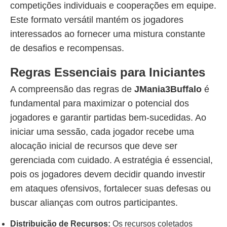
competições individuais e cooperações em equipe.
Este formato versátil mantém os jogadores
interessados ao fornecer uma mistura constante
de desafios e recompensas.
Regras Essenciais para Iniciantes
A compreensão das regras de
JMania3Buffalo
é
fundamental para maximizar o potencial dos
jogadores e garantir partidas bem-sucedidas. Ao
iniciar uma sessão, cada jogador recebe uma
alocação inicial de recursos que deve ser
gerenciada com cuidado. A estratégia é essencial,
pois os jogadores devem decidir quando investir
em ataques ofensivos, fortalecer suas defesas ou
buscar alianças com outros participantes.
Distribuição de Recursos:
Os recursos coletados