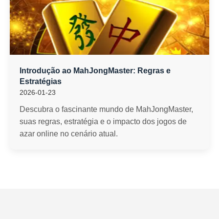
Introdução ao MahJongMaster: Regras e
Estratégias
2026-01-23
Descubra o fascinante mundo de MahJongMaster,
suas regras, estratégia e o impacto dos jogos de
azar online no cenário atual.