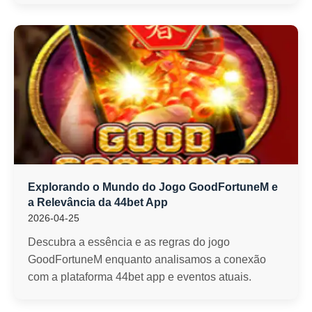
Explorando o Mundo do Jogo GoodFortuneM e
a Relevância da 44bet App
2026-04-25
Descubra a essência e as regras do jogo
GoodFortuneM enquanto analisamos a conexão
com a plataforma 44bet app e eventos atuais.