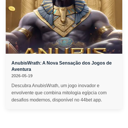
AnubisWrath: A Nova Sensação dos Jogos de
Aventura
2026-05-19
Descubra AnubisWrath, um jogo inovador e
envolvente que combina mitologia egípcia com
desafios modernos, disponível no 44bet app.