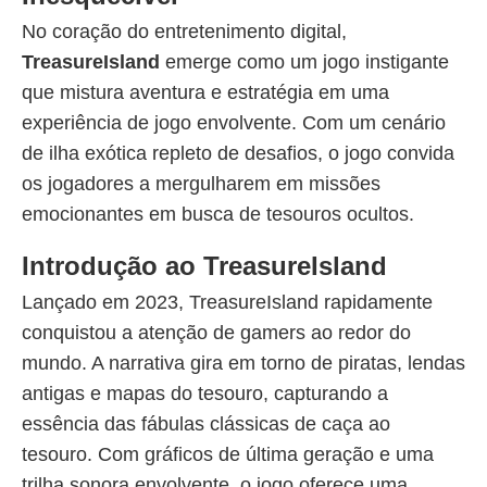
No coração do entretenimento digital,
TreasureIsland
emerge como um jogo instigante
que mistura aventura e estratégia em uma
experiência de jogo envolvente. Com um cenário
de ilha exótica repleto de desafios, o jogo convida
os jogadores a mergulharem em missões
emocionantes em busca de tesouros ocultos.
Introdução ao TreasureIsland
Lançado em 2023, TreasureIsland rapidamente
conquistou a atenção de gamers ao redor do
mundo. A narrativa gira em torno de piratas, lendas
antigas e mapas do tesouro, capturando a
essência das fábulas clássicas de caça ao
tesouro. Com gráficos de última geração e uma
trilha sonora envolvente, o jogo oferece uma