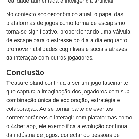
realidade aumentada e inteligência artificial.
No contexto socioeconômico atual, o papel das
plataformas de jogos como forma de escapismo
torna-se significativo, proporcionando uma válvula
de escape para o estresse do dia a dia enquanto
promove habilidades cognitivas e sociais através
da interação com outros jogadores.
Conclusão
TreasureIsland continua a ser um jogo fascinante
que captura a imaginação dos jogadores com sua
combinação única de exploração, estratégia e
colaboração. Ao se tornar parte de eventos
contemporâneos e interagir com plataformas como
o 44bet app, ele exemplifica a evolução contínua
da indústria de jogos, conectando pessoas de