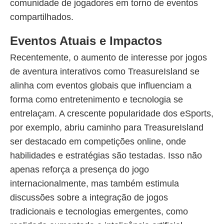
comunidade de jogadores em torno de eventos
compartilhados.
Eventos Atuais e Impactos
Recentemente, o aumento de interesse por jogos
de aventura interativos como TreasureIsland se
alinha com eventos globais que influenciam a
forma como entretenimento e tecnologia se
entrelaçam. A crescente popularidade dos eSports,
por exemplo, abriu caminho para TreasureIsland
ser destacado em competições online, onde
habilidades e estratégias são testadas. Isso não
apenas reforça a presença do jogo
internacionalmente, mas também estimula
discussões sobre a integração de jogos
tradicionais e tecnologias emergentes, como