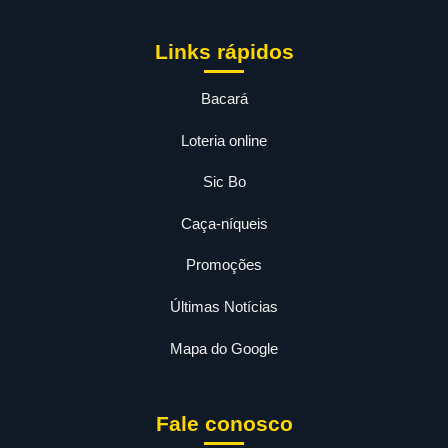
Links rápidos
Bacará
Loteria online
Sic Bo
Caça-níqueis
Promoções
Últimas Notícias
Mapa do Google
Fale conosco