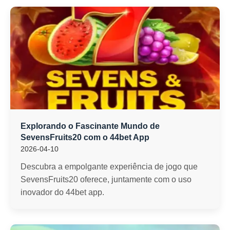
Explorando o Fascinante Mundo de
SevensFruits20 com o 44bet App
2026-04-10
Descubra a empolgante experiência de jogo que
SevensFruits20 oferece, juntamente com o uso
inovador do 44bet app.