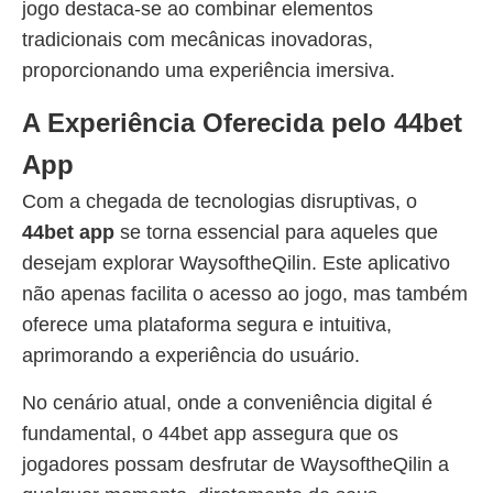
jogo destaca-se ao combinar elementos
tradicionais com mecânicas inovadoras,
proporcionando uma experiência imersiva.
A Experiência Oferecida pelo 44bet
App
Com a chegada de tecnologias disruptivas, o
44bet app
se torna essencial para aqueles que
desejam explorar WaysoftheQilin. Este aplicativo
não apenas facilita o acesso ao jogo, mas também
oferece uma plataforma segura e intuitiva,
aprimorando a experiência do usuário.
No cenário atual, onde a conveniência digital é
fundamental, o 44bet app assegura que os
jogadores possam desfrutar de WaysoftheQilin a