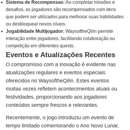
Sistema de Recompensas:
Ao completar missões e
desafios, os jogadores são recompensados com itens
que podem ser utilizados para melhorar suas habilidades
ou desbloquear novos níveis.
Jogabilidade Multijogador:
WaysoftheQilin permite
interação entre jogadores, facilitando colaboração ou
competição em diferentes quests.
Eventos e Atualizações Recentes
O compromisso com a inovação é evidente nas
atualizações regulares e eventos especiais
oferecidos no WaysoftheQilin. Estes eventos
muitas vezes refletem acontecimentos atuais ou
festividades, proporcionando aos jogadores
conteúdos sempre frescos e relevantes.
Recentemente, o jogo introduziu um evento de
tempo limitado comemorando o Ano Novo Lunar,